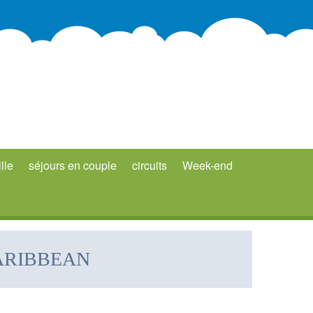
lle
séjours en couple
circuits
Week-end
ARIBBEAN