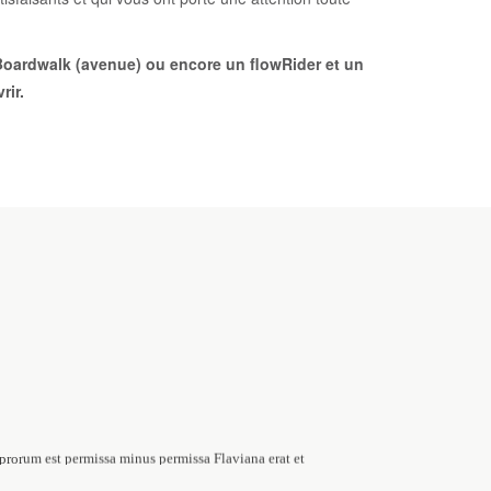
 Boardwalk (avenue) ou encore un flowRider et un
rir.
prorum est permissa minus permissa Flaviana erat et
sa Flaviana erat et calamitatum.Similium stuprorum est permissa