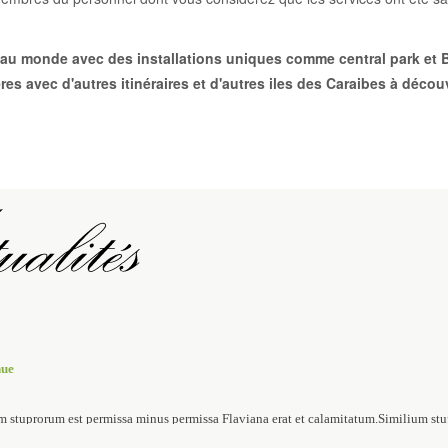
re au monde avec des installations uniques comme central park et
es avec d'autres itinéraires et d'autres iles des Caraibes à découv
nue
m stuprorum est permissa minus permissa Flaviana erat et calamitatum.Similium stu
atum.Similium stuprorum est permissaSimilium stuprorum est permissa minus permis