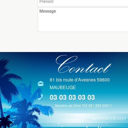
81 bis route d’Avesnes 59600
MAUBEUGE
03 03 03 03 03
Numéro de Siret.752 391 383 00011
MENTIONS LÉGALES