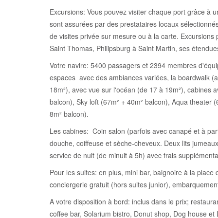
Excursions: Vous pouvez visiter chaque port grâce à u
sont assurées par des prestataires locaux sélectionnés
de visites privée sur mesure ou à la carte. Excursions
Saint Thomas, Philipsburg à Saint Martin, ses étendues
Votre navire: 5400 passagers et 2394 membres d'équipa
espaces avec des ambiances variées, la boardwalk (av
18m²), avec vue sur l'océan (de 17 à 19m²), cabines a
balcon), Sky loft (67m² + 40m² balcon), Aqua theater 
8m² balcon).
Les cabines: Coin salon (parfois avec canapé et à parti
douche, coiffeuse et sèche-cheveux. Deux lits jumeaux c
service de nuit (de minuit à 5h) avec frais supplémentai
Pour les suites: en plus, mini bar, baignoire à la place
conciergerie gratuit (hors suites junior), embarquement
A votre disposition à bord: inclus dans le prix; rest
coffee bar, Solarium bistro, Donut shop, Dog house et 