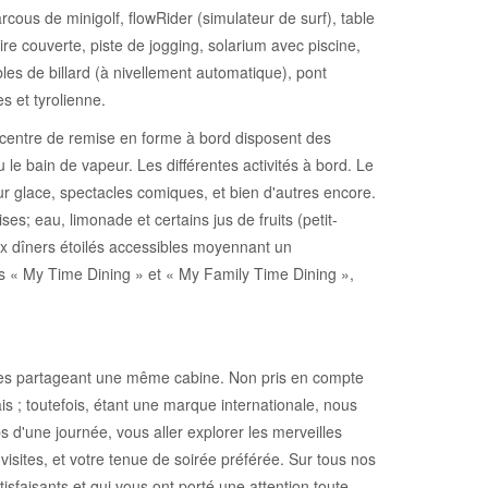
rcous de minigolf, flowRider (simulateur de surf), table
re couverte, piste de jogging, solarium avec piscine,
les de billard (à nivellement automatique), pont
s et tyrolienne.
t centre de remise en forme à bord disposent des
 bain de vapeur. Les différentes activités à bord. Le
r glace, spectacles comiques, et bien d'autres encore.
s; eau, limonade et certains jus de fruits (petit-
aux dîners étoilés accessibles moyennant un
ns « My Time Dining » et « My Family Time Dining »,
nnes partageant une même cabine. Non pris en compte
lais ; toutefois, étant une marque internationale, nous
 d'une journée, vous aller explorer les merveilles
 visites, et votre tenue de soirée préférée. Sur tous nos
sfaisants et qui vous ont porté une attention toute