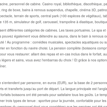
piscine, personnel de cabine. Casino royal, bibliothèque, discothèque, pa
, ring de boxe, bains à remous suspendus, chapelle, cinéma 3D, patinoi
pectacle, terrain de sports, central park (100 espèces de végétaux), tab
135 m, simulateur de golf, caroussel, trampoline à élastique, boutique
sent différentes catégories de cabines. Les taxes portuaires. Le spa e
 pouvez également vous détendre au sauna, dans le bain à remous ou le
uté ! Au programme : comédies musicales, spectacles aquatiques ou su
er en fonction du navire choisi. La pension complète (boissons comprise
our vous restaurer: allant des repas et en-cas inclus dans le forfait, 
 légers et sains, vous avez l'embarras du choix ! Et grâce à nos optio
îner.
hure s'entendent par personne, en euros (EUR), sur la base de 2 perso
orts et transferts jusqu'au port de départ. La langue principale est l'ang
orfaits boissons ont été pensés pour satisfaire tous les goûts. Le temps
er trois types de tenue : sportive pour la journée, confortable pour les
 membres du personnel dont vous considérez que les services ont été sati