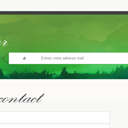
ermissa Flaviana erat et calamitatum.Similium stuprorum est permissaSimilium stup
atum.Similium stuprorum est permissa minus permissa Flaviana erat et calamitatum
ermissa Flaviana erat et calamitatum.Similium stuprorum est permissa minus permis