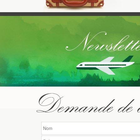
minus p
calamit
minus p