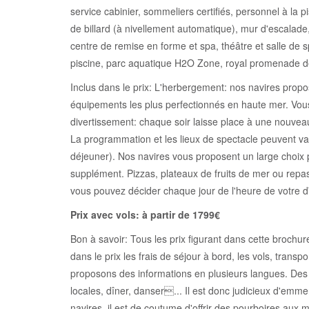
service cabinier, sommeliers certifiés, personnel à la 
de billard (à nivellement automatique), mur d'escalade
centre de remise en forme et spa, théâtre et salle de s
piscine, parc aquatique H2O Zone, royal promenade de 
Inclus dans le prix: L'herbergement: nos navires propo
équipements les plus perfectionnés en haute mer. Vous
divertissement: chaque soir laisse place à une nouvea
La programmation et les lieux de spectacle peuvent vari
déjeuner). Nos navires vous proposent un large choix p
supplément. Pizzas, plateaux de fruits de mer ou repas
vous pouvez décider chaque jour de l'heure de votre d
Prix avec vols: à partir de 1799€
Bon à savoir: Tous les prix figurant dans cette broc
dans le prix les frais de séjour à bord, les vols, transp
proposons des informations en plusieurs langues. Des f
locales, dîner, danser... Il est donc judicieux d'emmen
navires, il est de coutume d'offrir des pourboires aux