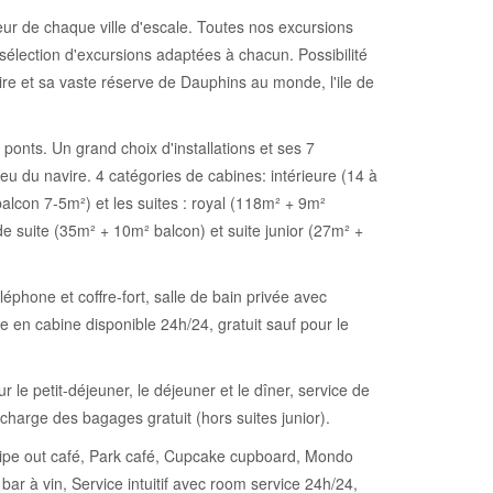
ur de chaque ville d'escale. Toutes nos excursions
sélection d'excursions adaptées à chacun. Possibilité
ire et sa vaste réserve de Dauphins au monde, l'ile de
onts. Un grand choix d'installations et ses 7
 du navire. 4 catégories de cabines: intérieure (14 à
lcon 7-5m²) et les suites : royal (118m² + 9m²
e suite (35m² + 10m² balcon) et suite junior (27m² +
éphone et coffre-fort, salle de bain privée avec
e en cabine disponible 24h/24, gratuit sauf pour le
r le petit-déjeuner, le déjeuner et le dîner, service de
 charge des bagages gratuit (hors suites junior).
, Wipe out café, Park café, Cupcake cupboard, Mondo
ar à vin, Service intuitif avec room service 24h/24,