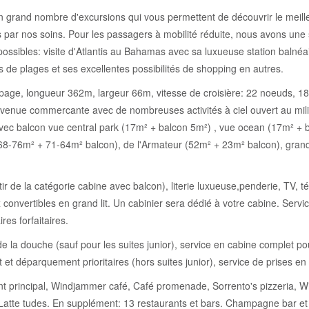
n grand nombre d'excursions qui vous permettent de découvrir le meille
 par nos soins. Pour les passagers à mobilité réduite, nous avons une 
 possibles: visite d'Atlantis au Bahamas avec sa luxueuse station balnéa
 de plages et ses excellentes possibilités de shopping en autres.
ge, longueur 362m, largeur 66m, vitesse de croisière: 22 noeuds, 18 p
enue commercante avec de nombreuses activités à ciel ouvert au milieu
vec balcon vue central park (17m² + balcon 5m²) , vue ocean (17m² + ba
(68-76m² + 71-64m² balcon), de l'Armateur (52m² + 23m² balcon), grand
r de la catégorie cabine avec balcon), literie luxueuse,penderie, TV, tél
onvertibles en grand lit. Un cabinier sera dédié à votre cabine. Servic
res forfaitaires.
 de la douche (sauf pour les suites junior), service en cabine complet pou
 et déparquement prioritaires (hors suites junior), service de prises en
aurant principal, Windjammer café, Café promenade, Sorrento's pizzeria
Latte tudes. En supplément: 13 restaurants et bars. Champagne bar et b