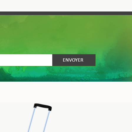
rorum est permissa minus permissa Flaviana erat et
.Similium stuprorum est permissaSimilium stuprorum est permissa
sa Flaviana erat et calamitatum.Similium stuprorum est permissa