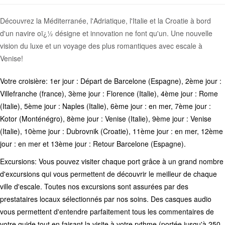
Découvrez la Méditerranée, l'Adriatique, l'Italie et la Croatie à bord
d'un navire oï¿½ désigne et innovation ne font qu'un. Une nouvelle
vision du luxe et un voyage des plus romantiques avec escale à
Venise!
Votre croisière: 1er jour : Départ de Barcelone (Espagne), 2ème jour :
Villefranche (france), 3ème jour : Florence (Italie), 4ème jour : Rome
(Italie), 5ème jour : Naples (Italie), 6ème jour : en mer, 7ème jour :
Kotor (Monténégro), 8ème jour : Venise (Italie), 9ème jour : Venise
(Italie), 10ème jour : Dubrovnik (Croatie), 11ème jour : en mer, 12ème
jour : en mer et 13ème jour : Retour Barcelone (Espagne).
Excursions: Vous pouvez visiter chaque port grâce à un grand nombre
d'excursions qui vous permettent de découvrir le meilleur de chaque
ville d'escale. Toutes nos excursions sont assurées par des
prestataires locaux sélectionnés par nos soins. Des casques audio
vous permettent d'entendre parfaitement tous les commentaires de
votre guide tout en faisant la visite à votre rythme (portée jusqu'à 250