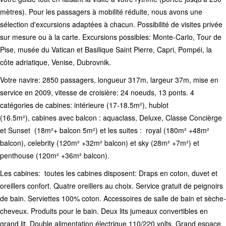
mètres). Pour les passagers à mobilité réduite, nous avons une
sélection d'excursions adaptées à chacun. Possibilité de visites privée
sur mesure ou à la carte. Excursions possibles: Monte-Carlo, Tour de
Pise, musée du Vatican et Basilique Saint Pierre, Capri, Pompéi, la
côte adriatique, Venise, Dubrovnik.
Votre navire: 2850 passagers, longueur 317m, largeur 37m, mise en
service en 2009, vitesse de croisière: 24 noeuds, 13 ponts. 4
catégories de cabines: intérieure (17-18.5m²), hublot
(16.5m²), cabines avec balcon : aquaclass, Deluxe, Classe Concièrge
et Sunset (18m²+ balcon 5m²) et les suites : royal (180m² +48m²
balcon), celebrity (120m² +32m² balcon) et sky (28m² +7m²) et
penthouse (120m² +36m² balcon).
Les cabines: toutes les cabines disposent: Draps en coton, duvet et
oreillers confort. Quatre oreillers au choix. Service gratuit de peignoirs
de bain. Serviettes 100% coton. Accessoires de salle de bain et sèche-
cheveux. Produits pour le bain. Deux lits jumeaux convertibles en
grand lit. Double alimentation électrique 110/220 volts. Grand espace