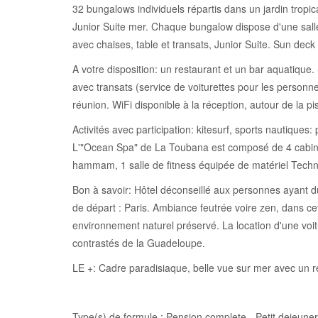
32 bungalows individuels répartis dans un jardin tropi
Junior Suite mer. Chaque bungalow dispose d'une salle 
avec chaises, table et transats, Junior Suite. Sun deck p
A votre disposition: un restaurant et un bar aquatique
avec transats (service de voiturettes pour les personnes
réunion. WiFi disponible à la réception, autour de la p
Activités avec participation: kitesurf, sports nautique
L'"Ocean Spa" de La Toubana est composé de 4 cabines
hammam, 1 salle de fitness équipée de matériel Techn
Bon à savoir: Hôtel déconseillé aux personnes ayant du
de départ : Paris. Ambiance feutrée voire zen, dans ce
environnement naturel préservé. La location d'une voitu
contrastés de la Guadeloupe.
LE +: Cadre paradisiaque, belle vue sur mer avec un 
Type(s) de formule : Pension complete - Petit dejeune