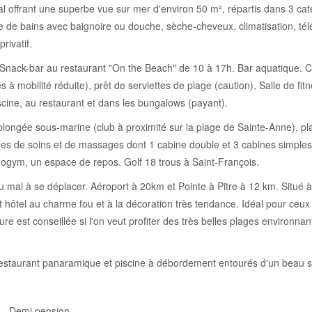
cal offrant une superbe vue sur mer d'environ 50 m², répartis dans 3 cat
de bains avec baignoire ou douche, sèche-cheveux, climatisation, télép
rivatif.
. Snack-bar au restaurant "On the Beach" de 10 à 17h. Bar aquatique. C
 à mobilité réduite), prêt de serviettes de plage (caution), Salle de fit
iscine, au restaurant et dans les bungalows (payant).
s: plongée sous-marine (club à proximité sur la plage de Sainte-Anne), pl
 de soins et de massages dont 1 cabine double et 3 cabines simples 
ogym, un espace de repos. Golf 18 trous à Saint-François.
 mal à se déplacer. Aéroport à 20km et Pointe à Pitre à 12 km. Situé à l
t hôtel au charme fou et à la décoration très tendance. Idéal pour ceux
re est conseillée si l'on veut profiter des très belles plages environnan
restaurant panaramique et piscine à débordement entourés d'un beau s
r - Demi pension -