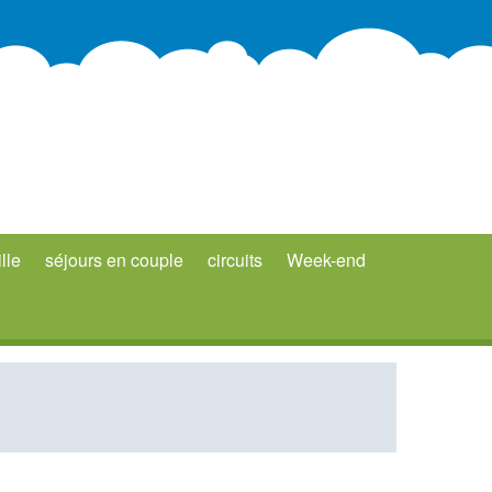
lle
séjours en couple
circuits
Week-end