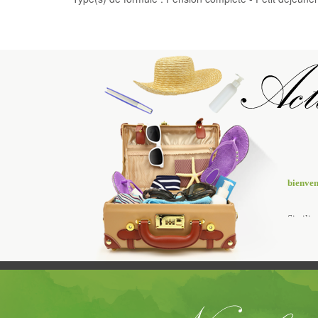
bienve
Similiu
calamit
minus p
calamit
minus p