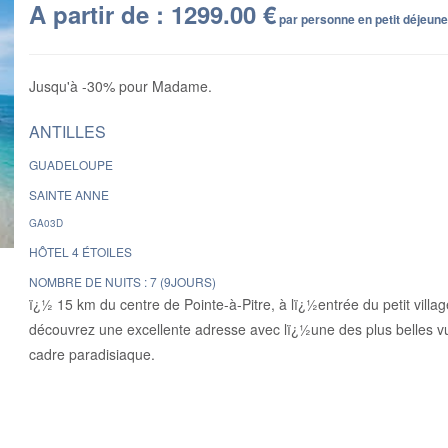
A partir de : 1299.00 €
par personne en petit déjeun
Jusqu'à -30% pour Madame.
ANTILLES
GUADELOUPE
SAINTE ANNE
GA03D
HÔTEL 4 ÉTOILES
NOMBRE DE NUITS : 7 (9JOURS)
ï¿½ 15 km du centre de Pointe-à-Pitre, à lï¿½entrée du petit villag
découvrez une excellente adresse avec lï¿½une des plus belles v
cadre paradisiaque.