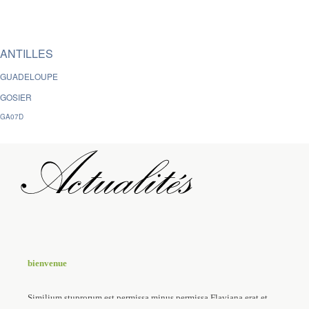
ANTILLES
GUADELOUPE
GOSIER
GA07D
bienvenue
Similium stuprorum est permissa minus permissa Flaviana erat et