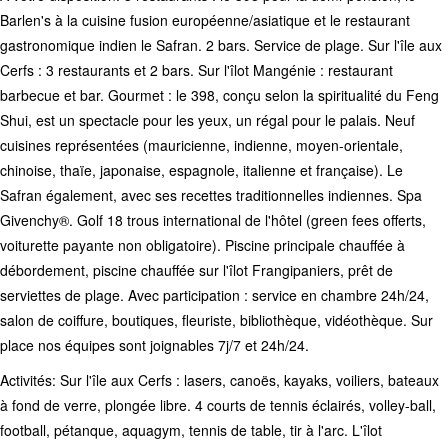
Barlen's à la cuisine fusion européenne/asiatique et le restaurant
gastronomique indien le Safran. 2 bars. Service de plage. Sur l'île aux
Cerfs : 3 restaurants et 2 bars. Sur l'îlot Mangénie : restaurant
barbecue et bar. Gourmet : le 398, conçu selon la spiritualité du Feng
Shui, est un spectacle pour les yeux, un régal pour le palais. Neuf
cuisines représentées (mauricienne, indienne, moyen-orientale,
chinoise, thaïe, japonaise, espagnole, italienne et française). Le
Safran également, avec ses recettes traditionnelles indiennes. Spa
Givenchy®. Golf 18 trous international de l'hôtel (green fees offerts,
voiturette payante non obligatoire). Piscine principale chauffée à
débordement, piscine chauffée sur l'îlot Frangipaniers, prêt de
serviettes de plage. Avec participation : service en chambre 24h/24,
salon de coiffure, boutiques, fleuriste, bibliothèque, vidéothèque. Sur
place nos équipes sont joignables 7j/7 et 24h/24.
Activités: Sur l'île aux Cerfs : lasers, canoës, kayaks, voiliers, bateaux
à fond de verre, plongée libre. 4 courts de tennis éclairés, volley-ball,
football, pétanque, aquagym, tennis de table, tir à l'arc. L'îlot