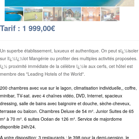
Tarif : 1 999,00€
Un superbe établissement, luxueux et authentique. On peut sï¿½isoler
sur lï¿½ï¿½lot Mangénie ou profiter des multiples activités proposées.
ï¿½ proximité immédiate de la célèbre ï¿½le aux cerfs, cet hôtel est
membre des "Leading Hotels of the World".
200 chambres avec vue sur le lagon, climatisation individuelle,, coffre,
minibar, TV-sat. avec 4 chaînes vidéo, DVD, Internet, spacieux
dressing, salle de bains avec baignoire et douche, sèche-cheveux,
terrasse ou balcon. Chambres Deluxe de 54 m². Junior Suites de 65
m² à 70 m². 6 suites Océan de 126 m². Service de majordome
disponible 24h/24.
A votre disposition: 3 restaurants : le 398 pour la demi-pension, le