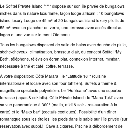
Le Sofitel Private Island ***** dispose sur son île privée de bungalows
nichés dans la nature luxuriante, façon lodge africain : 10 bungalows
island luxury Lodge de 45 m² et 20 bungalows island luxury pilotis de
55 m² avec un plancher en verre, une terrasse avec accès direct au
lagon et une vue sur le mont Otemanu.
Tous les bungalows disposent de salle de bains avec douche de pluie,
sèche-cheveux, climatisation, brasseur d'air, du concept Sofitel "My
Bed", téléphone, télévision écran plat, connexion Internet, minibar,
nécessaire à thé et café, coffre, terrasse.
A votre disposition: Côté Marara : le "Latitude 16°" (cuisine
internationale et locale avec son four tahitien). Buffets à thème &
magnifique spectacle polynésien. Le "Hurricane" avec une superbe
terrasse (tapas & coktails). Côté Private Island : le "Manu Tuki" avec
sa vue panoramique à 360° (matin, midi & soir - restauration à la
carte) et le "Mako bar" (coctails exotiques). Possibilité d'un dîner
romantique sous les étoiles, les pieds dans le sable sur l'île privée (sur
réservation/avec suppl.). Cave à cigares. Piscine à débordement de