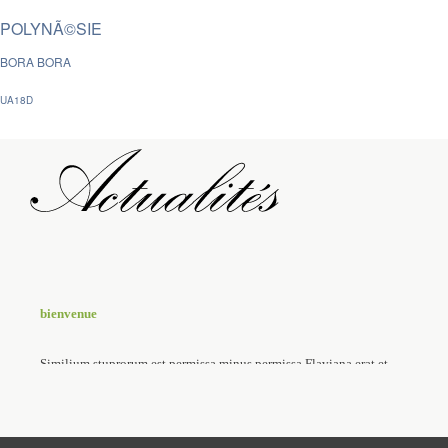
POLYNÃ©SIE
BORA BORA
UA18D
bienvenue
Similium stuprorum est permissa minus permissa Flaviana erat et
calamitatum.Similium stuprorum est permissa minus permissa
Flaviana erat et calamitatum.Similium stuprorum est
permissaSimilium stuprorum est permissa minus permissa Flaviana