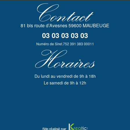
erat et calamitatum.Similium stuprorum est permissa minus permissa
Flaviana erat et calamitatum.Similium stuprorum est
permissaSimilium stuprorum est permissa minus permissa Flaviana
erat et calamitatum.Similium stuprorum est permissa minus permissa
81 bis route d’Avesnes 59600 MAUBEUGE
Flaviana erat et calamitatum.Similium stuprorum est
permissaSimilium stuprorum est permissa minus permissa Flaviana
03 03 03 03 03
erat et calamitatum.Similium stuprorum est permissa minus permissa
Numéro de Siret.752 391 383 00011
Flaviana erat et calamitatum.Similium stuprorum est permissa
Du lundi au vendredi de 9h à 18h
Le samedi de 9h à 12h