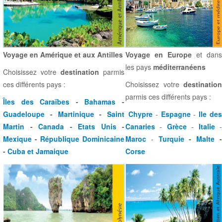
Voyage en Amérique et aux Antilles
Voyage en Europe
et dans
les pays
méditerranéens
Choisissez votre
destination
parmis
ces différents pays :
Choisissez votre
destination
parmis ces différents pays :
Îles des Caraïbes
-
Bahamas
-
Guadeloupe
-
Martinique
-
Saint
Chypre
-
Espagne
-
Ile de
Martin
-
Canada
-
Etats Unis
-
Canaries
-
Grèce
-
Italie
Mexique
-
République Dominicaine
Maroc
-
Turquie
-
Malte
-
Cuba et Jamaique
Corse