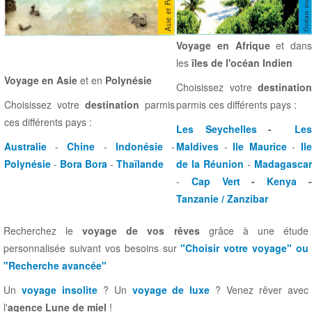
Voyage en Afrique
et dans
les
îles de l'océan Indien
Voyage en Asie
et en
Polynésie
Choisissez votre
destination
Choisissez votre
destination
parmis
parmis ces différents pays :
ces différents pays :
Les Seychelles
-
Les
Australie
-
Chine
-
Indonésie
-
Maldives
-
Ile Maurice
-
Il
Polynésie
-
Bora Bora
-
Thaïlande
de la Réunion
-
Madagascar
-
Cap Vert
-
Kenya
Tanzanie / Zanzibar
Recherchez le
voyage de vos rêves
grâce à une étude
personnalisée suivant vos besoins sur
"Choisir votre voyage" ou
"Recherche avancée"
Un
voyage insolite
? Un
voyage de luxe
? Venez rêver avec
l'
agence Lune de miel
!